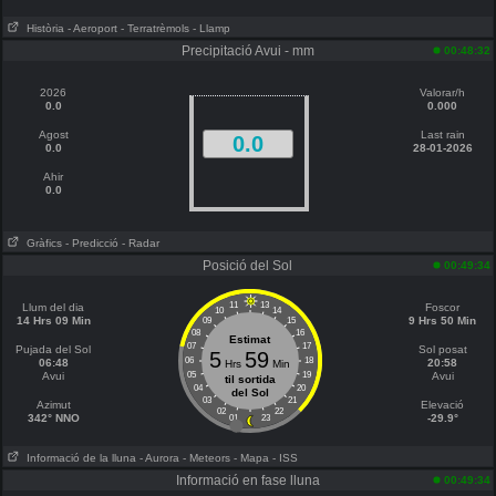
Història
- Aeroport
- Terratrèmols
- Llamp
Precipitació Avui - mm
00:48:32
2026
Valorar/h
0.0
0.000
Agost
Last rain
0.0
0.0
28-01-2026
Ahir
0.0
Gràfics
- Predicció
- Radar
Posició del Sol
00:49:34
11
13
Llum del dia
Foscor
10
14
14 Hrs 09 Min
9 Hrs 50 Min
09
15
08
16
Estimat
07
17
Pujada del Sol
Sol posat
5
59
06
18
06:48
20:58
Hrs
Min
Avui
05
19
Avui
til sortida
04
20
del Sol
03
21
Azimut
Elevació
02
22
342° NNO
-29.9°
01
23
Informació de la lluna
- Aurora
- Meteors
- Mapa
- ISS
Informació en fase lluna
00:49:34