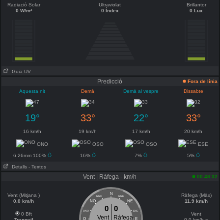
Radiació Solar
Ultraviolat
Brillantor
0 W/m²
0 Índex
0 Lux
Guia UV
Predicció
Fora de línia
Aquesta nit
Demà
Demà al vespre
Dissabte
19°
33°
22°
33°
16 km/h
19 km/h
17 km/h
20 km/h
ONO
OSO
OSO
ESE
6.26mm 100%
16%
7%
5%
Detalls
- Textos
Vent | Ràfega - km/h
00:48:32
N
Vent (Mitjana )
Ràfega (Màx)
NNO
NNE
0.0 km/h
11.9 km/h
NO
NE
0
0
ONO
ENE
0 Bft
Vent
Vent
Ràfega
O
E
Tranquil
0.0 km/h =