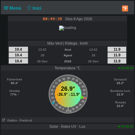
Menú
Inici
°F
00:49:38
Diss 8 Ago 2026
Màx Vent | Ràfega - km/h
10.4
11.9
13:42
Avui
13:42
10.4
11.9
28
Agost
28
10.4
11.9
28 Gen
2026
28 Gen
Temperatura °C
00:48:32
20
Fahrenheit
19
21
Sensació
18
22
80.4°
29.2°
17
23
16
26.9°
24
15
25
Humitat
Bombeta hum.
↑
26.9°
↓
11.9°
14
26
77% ↑
23.9°
13
27
12
28
Rosada
11
29
22.6°
10
30
|
9
31
8
32
Gràfics
- Predicció
Solar - Índex UV - Lux
00:48:32