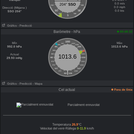
0.0 m/s
204°
SSO
OSO
ESE
0.0 mph
Direcció (Mitjana )
0.0 kts
SO
SE
SSO 204°
SSO
SSE
S
Gràfics
- Predicció
Baròmetre - hPa
00:48:32
1000
Mín
Màx
997
1003
994
1006
992.0 hPa
1013.6 hPa
991
1009
988
1012
Actual
985
1015
1013.6
29.93 inHg
982
1018
979
1021
976
1024
973
1027
|
970
1030
964
1036
Gràfics
- Predicció
- Mapa
Cel actual
Fora de línia
Parcialment ennuvolat
Temperatura
26.9
°C
Velocitat del vent-Ràfega
0-11.9
km/h