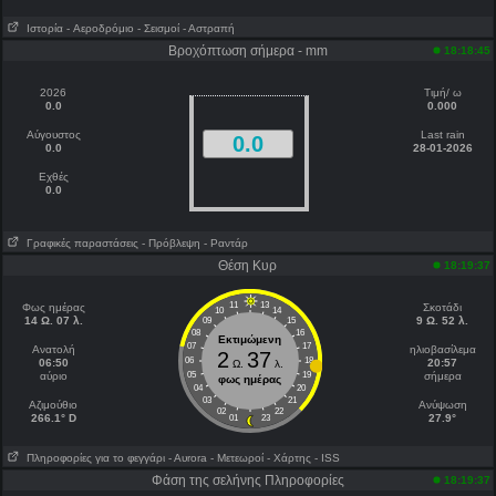
Ιστορία
- Aεροδρόμιο
- Σεισμοί
- Αστραπή
Βροχόπτωση σήμερα - mm
18:18:45
2026
Τιμή/ ω
0.0
0.000
Αύγουστος
Last rain
0.0
0.0
28-01-2026
Εχθές
0.0
Γραφικές παραστάσεις
- Πρόβλεψη
- Ραντάρ
Θέση Κυρ
18:19:37
11
13
Φως ημέρας
Σκοτάδι
10
14
14 Ω. 07 λ.
9 Ω. 52 λ.
09
15
08
16
Εκτιμώμενη
07
17
Ανατολή
ηλιοβασίλεμα
2
37
06
18
06:50
20:57
Ω.
λ.
αύριο
05
19
σήμερα
φως ημέρας
04
20
03
21
Aζιμούθιο
Ανύψωση
02
22
266.1° D
27.9°
01
23
Πληροφορίες για το φεγγάρι
- Αυrora
- Μετεωροί
- Χάρτης
- ISS
Φάση της σελήνης Πληροφορίες
18:19:37