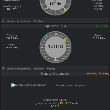
4.2 m/s
137°
NA
DND
ANA
9.4 mph
Κατεύθυνση (Μ.)
8.2 kts
ND
NA
NA 137°
NND
NNA
N
Γραφικές παραστάσεις
- Πρόβλεψη
βαρόμετρο - hPa
18:18:45
1000
Ελάχιστη
Μέγιστη
997
1003
994
1006
992.0 hPa
1010.8 hPa
991
1009
988
1012
Ρεύμα
985
1015
1010.8
29.85 inHg
982
1018
979
1021
976
1024
973
1027
|
970
1030
964
1036
Γραφικές παραστάσεις
- Πρόβλεψη
- Χάρτης
Ο σημερινός ουρανός
Εκτός Σύνδεσης
Μερικώς συννεφιασμένος
θερμοκρασία
33.5
°C
Ταχύτητα ανέμου-Ριπή
15.1-17.7
km/h
UVI
2.3