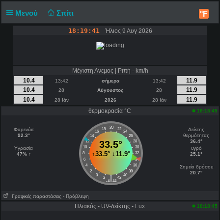
Μενού
Σπίτι
°F
18:19:41
Ήλιος 9 Αυγ 2026
Μέγιστη Ανεμος | Ριπή - km/h
10.4
11.9
13:42
σήμερα
13:42
10.4
11.9
28
Αύγουστος
28
10.4
11.9
28 Ιάν
2026
28 Ιάν
θερμοκρασία °C
18:18:45
20
Φαρενάιτ
18
22
Δείκτης
16
24
92.3°
θερμότητας
14
26
36.4°
12
33.5°
28
10
30
Υγρασία
υγρό
↑
33.5°
↓
11.9°
8
32
47% ↑
25.1°
6
34
4
36
Σημείο δρόσου
2
38
20.7°
0
40
|
-2
42
-4
44
Γραφικές παραστάσεις
- Πρόβλεψη
Ηλιακός - UV-δείκτης - Lux
18:18:45