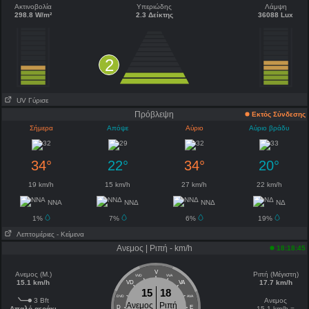
Ακτινοβολία
Υπεριώδης
Λάμψη
298.8 W/m²
2.3 Δείκτης
36088 Lux
2
UV Γύρισε
Πρόβλεψη
Εκτός Σύνδεσης
Σήμερα
Απόψε
Αύριο
Αύριο βράδυ
34°
22°
34°
20°
19 km/h
15 km/h
27 km/h
22 km/h
ΝΝΑ
ΝΝΔ
ΝΝΔ
ΝΔ
1%
7%
6%
19%
Λεπτομέριες
- Κείμενα
Ανεμος | Ριπή - km/h
18:18:45
V
Ανεμος (Μ.)
Ριπή (Μέγιστη)
VVD
VVA
15.1 km/h
17.7 km/h
VD
VA
15
18
DVD
AVA
3 Bft
Ανεμος
Ανεμος
Ριπή
D
E
Απαλό αεράκι
15.1 km/h =